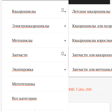
О НАС
ОПЛАТА И ДОСТАВКА
Квадроциклы
Детские квадроциклы
АДРЕСА МАГАЗИНОВ
БЛОГ
СОТРУДНИЧЕСТВО
Электроквадроциклы
Квадроциклы для подр
КОНТАКТЫ
Мотоциклы
Квадроциклы взрослы
Меню
Запчасти
Квадроциклы бензинов
Запчасти для квадроц
Главная страница
sela
Запчасти
Экипировка
Запчасти для мотоцик
Запчасти для квадроциклов
Двигатель
Прокладки
Мототехника
Прокладка крышки вариатора 1P63QMK Cabo 200
Все категории