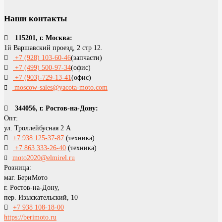
Наши контакты
115201, г. Москва:
1й Варшавский проезд, 2 стр 12.
+7 (928) 103-60-46
(запчасти)
+7 (499) 500-97-34
(офис)
+7 (903)-729-13-41
(офис)
moscow-sales@yacota-moto.com
344056, г. Ростов-на-Дону:
Опт:
ул. Троллейбусная 2 А
+7 938 125-37-87
(техника)
+7 863 333-26-40
(техника)
moto2020@elmirel.ru
Розница:
маг. БериМото
г. Ростов-на-Дону,
пер. Изыскательский, 10
+7 938 108-18-00
https://berimoto.ru