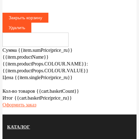
Закрыть корзину
Удалить
Сумма
{{item.sumPrice|price_ru}}
{{item.productName}}
{{item.productProps.COLOUR.NAME}}:
{{item.productProps.COLOUR.VALUE}}
Цена
{{item.singlePrice|price_ru}}
Кол-во товаров
{{cart.basketCount}}
Итог
{{cart.basketPrice|price_ru}}
Оформить заказ
КАТАЛОГ