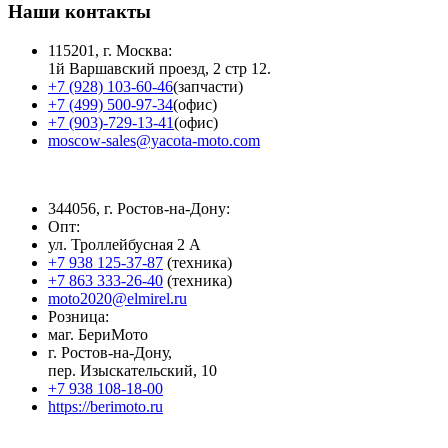
Наши контакты
115201, г. Москва:
1й Варшавский проезд, 2 стр 12.
+7 (928) 103-60-46
(запчасти)
+7 (499) 500-97-34
(офис)
+7 (903)-729-13-41
(офис)
moscow-sales@yacota-moto.com
344056, г. Ростов-на-Дону:
Опт:
ул. Троллейбусная 2 А
+7 938 125-37-87
(техника)
+7 863 333-26-40
(техника)
moto2020@elmirel.ru
Розница:
маг. БериМото
г. Ростов-на-Дону,
пер. Изыскательский, 10
+7 938 108-18-00
https://berimoto.ru