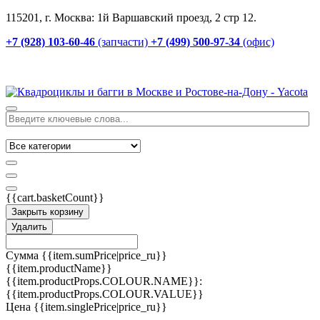
115201, г. Москва: 1й Варшавский проезд, 2 стр 12.
+7 (928) 103-60-46
(запчасти)
+7 (499) 500-97-34
(офис)
{{cart.basketCount}}
Закрыть корзину
Удалить
Сумма
{{item.sumPrice|price_ru}}
{{item.productName}}
{{item.productProps.COLOUR.NAME}}:
{{item.productProps.COLOUR.VALUE}}
Цена
{{item.singlePrice|price_ru}}