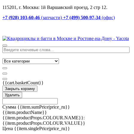
115201, г. Москва: 1й Варшавский проезд, 2 стр 12.
+7 (928) 103-60-46
(запчасти)
+7 (499) 500-97-34
(офис)
{{cart.basketCount}}
Закрыть корзину
Удалить
Сумма
{{item.sumPrice|price_ru}}
{{item.productName}}
{{item.productProps.COLOUR.NAME}}:
{{item.productProps.COLOUR.VALUE}}
Цена
{{item.singlePrice|price_ru}}