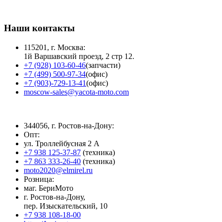
Наши контакты
115201, г. Москва:
1й Варшавский проезд, 2 стр 12.
+7 (928) 103-60-46
(запчасти)
+7 (499) 500-97-34
(офис)
+7 (903)-729-13-41
(офис)
moscow-sales@yacota-moto.com
344056, г. Ростов-на-Дону:
Опт:
ул. Троллейбусная 2 А
+7 938 125-37-87
(техника)
+7 863 333-26-40
(техника)
moto2020@elmirel.ru
Розница:
маг. БериМото
г. Ростов-на-Дону,
пер. Изыскательский, 10
+7 938 108-18-00