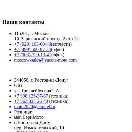
Наши контакты
115201, г. Москва:
1й Варшавский проезд, 2 стр 12.
+7 (928) 103-60-46
(запчасти)
+7 (499) 500-97-34
(офис)
+7 (903)-729-13-41
(офис)
moscow-sales@yacota-moto.com
344056, г. Ростов-на-Дону:
Опт:
ул. Троллейбусная 2 А
+7 938 125-37-87
(техника)
+7 863 333-26-40
(техника)
moto2020@elmirel.ru
Розница:
маг. БериМото
г. Ростов-на-Дону,
пер. Изыскательский, 10