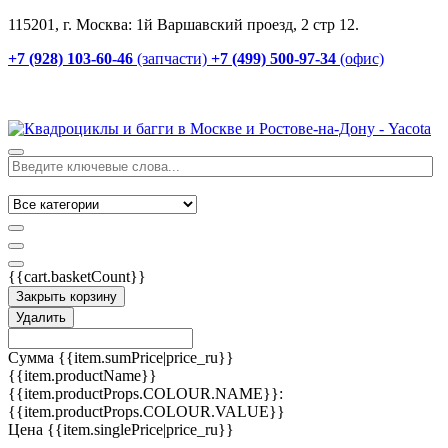
115201, г. Москва: 1й Варшавский проезд, 2 стр 12.
+7 (928) 103-60-46
(запчасти)
+7 (499) 500-97-34
(офис)
{{cart.basketCount}}
Закрыть корзину
Удалить
Сумма
{{item.sumPrice|price_ru}}
{{item.productName}}
{{item.productProps.COLOUR.NAME}}:
{{item.productProps.COLOUR.VALUE}}
Цена
{{item.singlePrice|price_ru}}