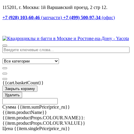
115201, г. Москва: 1й Варшавский проезд, 2 стр 12.
+7 (928) 103-60-46
(запчасти)
+7 (499) 500-97-34
(офис)
{{cart.basketCount}}
Закрыть корзину
Удалить
Сумма
{{item.sumPrice|price_ru}}
{{item.productName}}
{{item.productProps.COLOUR.NAME}}:
{{item.productProps.COLOUR.VALUE}}
Цена
{{item.singlePrice|price_ru}}