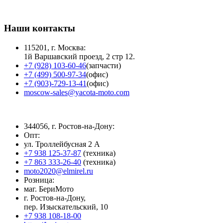
Наши контакты
115201, г. Москва:
1й Варшавский проезд, 2 стр 12.
+7 (928) 103-60-46
(запчасти)
+7 (499) 500-97-34
(офис)
+7 (903)-729-13-41
(офис)
moscow-sales@yacota-moto.com
344056, г. Ростов-на-Дону:
Опт:
ул. Троллейбусная 2 А
+7 938 125-37-87
(техника)
+7 863 333-26-40
(техника)
moto2020@elmirel.ru
Розница:
маг. БериМото
г. Ростов-на-Дону,
пер. Изыскательский, 10
+7 938 108-18-00