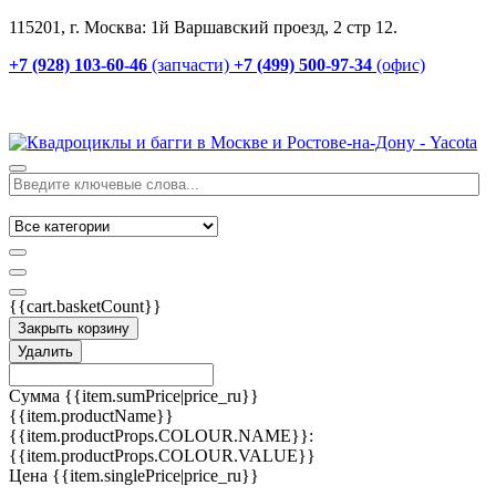
115201, г. Москва: 1й Варшавский проезд, 2 стр 12.
+7 (928) 103-60-46
(запчасти)
+7 (499) 500-97-34
(офис)
{{cart.basketCount}}
Закрыть корзину
Удалить
Сумма
{{item.sumPrice|price_ru}}
{{item.productName}}
{{item.productProps.COLOUR.NAME}}:
{{item.productProps.COLOUR.VALUE}}
Цена
{{item.singlePrice|price_ru}}