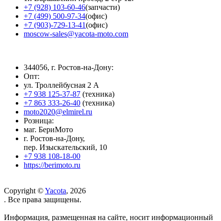
+7 (928) 103-60-46
(запчасти)
+7 (499) 500-97-34
(офис)
+7 (903)-729-13-41
(офис)
moscow-sales@yacota-moto.com
344056, г. Ростов-на-Дону:
Опт:
ул. Троллейбусная 2 А
+7 938 125-37-87
(техника)
+7 863 333-26-40
(техника)
moto2020@elmirel.ru
Розница:
маг. БериМото
г. Ростов-на-Дону,
пер. Изыскательский, 10
+7 938 108-18-00
https://berimoto.ru
Copyright ©
Yacota
, 2026
. Все права защищены.
Информация, размещенная на сайте, носит информационный