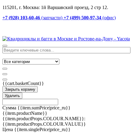
115201, г. Москва: 1й Варшавский проезд, 2 стр 12.
+7 (928) 103-60-46
(запчасти)
+7 (499) 500-97-34
(офис)
{{cart.basketCount}}
Закрыть корзину
Удалить
Сумма
{{item.sumPrice|price_ru}}
{{item.productName}}
{{item.productProps.COLOUR.NAME}}:
{{item.productProps.COLOUR.VALUE}}
Цена
{{item.singlePrice|price_ru}}