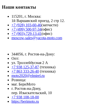
Наши контакты
115201, г. Москва:
1й Варшавский проезд, 2 стр 12.
+7 (928) 103-60-46
(запчасти)
+7 (499) 500-97-34
(офис)
+7 (903)-729-13-41
(офис)
moscow-sales@yacota-moto.com
344056, г. Ростов-на-Дону:
Опт:
ул. Троллейбусная 2 А
+7 938 125-37-87
(техника)
+7 863 333-26-40
(техника)
moto2020@elmirel.ru
Розница:
маг. БериМото
г. Ростов-на-Дону,
пер. Изыскательский, 10
+7 938 108-18-00
https://berimoto.ru