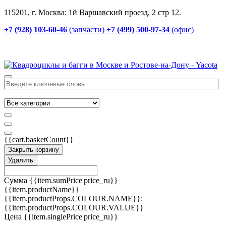
115201, г. Москва: 1й Варшавский проезд, 2 стр 12.
+7 (928) 103-60-46
(запчасти)
+7 (499) 500-97-34
(офис)
{{cart.basketCount}}
Закрыть корзину
Удалить
Сумма
{{item.sumPrice|price_ru}}
{{item.productName}}
{{item.productProps.COLOUR.NAME}}:
{{item.productProps.COLOUR.VALUE}}
Цена
{{item.singlePrice|price_ru}}