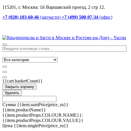
115201, г. Москва: 1й Варшавский проезд, 2 стр 12.
+7 (928) 103-60-46
(запчасти)
+7 (499) 500-97-34
(офис)
{{cart.basketCount}}
Закрыть корзину
Удалить
Сумма
{{item.sumPrice|price_ru}}
{{item.productName}}
{{item.productProps.COLOUR.NAME}}:
{{item.productProps.COLOUR.VALUE}}
Цена
{{item.singlePrice|price_ru}}