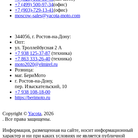
+7 (499) 500-97-34
(офис)
+7 (903)-729-13-41
(офис)
moscow-sales@yacota-moto.com
344056, г. Ростов-на-Дону:
Опт:
ул. Троллейбусная 2 А
+7 938 125-37-87
(техника)
+7 863 333-26-40
(техника)
moto2020@elmirel.ru
Розница:
маг. БериМото
г. Ростов-на-Дону,
пер. Изыскательский, 10
+7 938 108-18-00
https://berimoto.ru
Copyright ©
Yacota
, 2026
. Все права защищены.
Информация, размещенная на сайте, носит информационный
характер и ни при каких условиях не является публичной