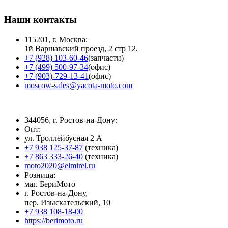
Наши контакты
115201, г. Москва:
1й Варшавский проезд, 2 стр 12.
+7 (928) 103-60-46
(запчасти)
+7 (499) 500-97-34
(офис)
+7 (903)-729-13-41
(офис)
moscow-sales@yacota-moto.com
344056, г. Ростов-на-Дону:
Опт:
ул. Троллейбусная 2 А
+7 938 125-37-87
(техника)
+7 863 333-26-40
(техника)
moto2020@elmirel.ru
Розница:
маг. БериМото
г. Ростов-на-Дону,
пер. Изыскательский, 10
+7 938 108-18-00
https://berimoto.ru