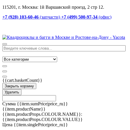
115201, г. Москва: 1й Варшавский проезд, 2 стр 12.
+7 (928) 103-60-46
(запчасти)
+7 (499) 500-97-34
(офис)
{{cart.basketCount}}
Закрыть корзину
Удалить
Сумма
{{item.sumPrice|price_ru}}
{{item.productName}}
{{item.productProps.COLOUR.NAME}}:
{{item.productProps.COLOUR.VALUE}}
Цена
{{item.singlePrice|price_ru}}