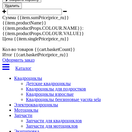
Удалить
Сумма
{{item.sumPrice|price_ru}}
{{item.productName}}
{{item.productProps.COLOUR.NAME}}:
{{item.productProps.COLOUR.VALUE}}
Цена
{{item.singlePrice|price_ru}}
Кол-во товаров
{{cart.basketCount}}
Итог
{{cart.basketPrice|price_ru}}
Оформить заказ
Каталог
Квадроциклы
Детские квадроциклы
Квадроциклы для подростков
Квадроциклы взрослые
Квадроциклы бензиновые yacota sela
Электроквадроциклы
Мотоциклы
Запчасти
Запчасти для квадроциклов
Запчасти для мотоциклов
Экипировка