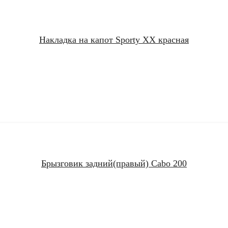
Накладка на капот Sporty XX красная
Брызговик задний(правый) Cabo 200