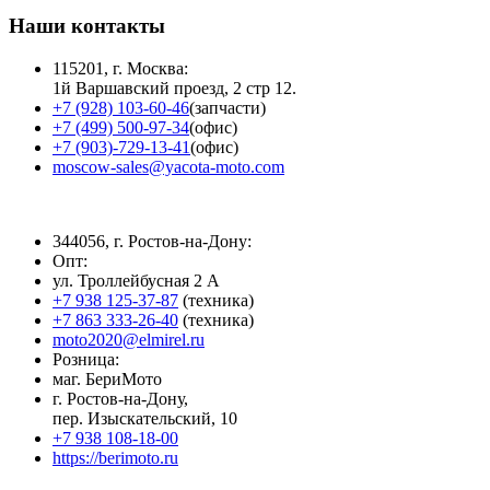
Наши контакты
115201, г. Москва:
1й Варшавский проезд, 2 стр 12.
+7 (928) 103-60-46
(запчасти)
+7 (499) 500-97-34
(офис)
+7 (903)-729-13-41
(офис)
moscow-sales@yacota-moto.com
344056, г. Ростов-на-Дону:
Опт:
ул. Троллейбусная 2 А
+7 938 125-37-87
(техника)
+7 863 333-26-40
(техника)
moto2020@elmirel.ru
Розница:
маг. БериМото
г. Ростов-на-Дону,
пер. Изыскательский, 10
+7 938 108-18-00
https://berimoto.ru