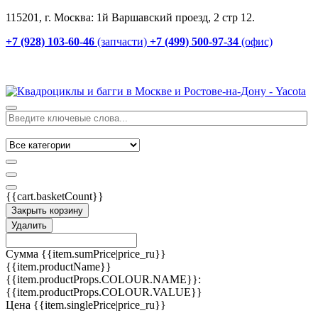
115201, г. Москва: 1й Варшавский проезд, 2 стр 12.
+7 (928) 103-60-46
(запчасти)
+7 (499) 500-97-34
(офис)
{{cart.basketCount}}
Закрыть корзину
Удалить
Сумма
{{item.sumPrice|price_ru}}
{{item.productName}}
{{item.productProps.COLOUR.NAME}}:
{{item.productProps.COLOUR.VALUE}}
Цена
{{item.singlePrice|price_ru}}