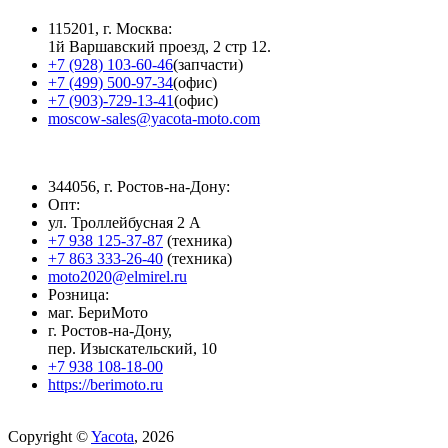
115201, г. Москва:
1й Варшавский проезд, 2 стр 12.
+7 (928) 103-60-46
(запчасти)
+7 (499) 500-97-34
(офис)
+7 (903)-729-13-41
(офис)
moscow-sales@yacota-moto.com
344056, г. Ростов-на-Дону:
Опт:
ул. Троллейбусная 2 А
+7 938 125-37-87
(техника)
+7 863 333-26-40
(техника)
moto2020@elmirel.ru
Розница:
маг. БериМото
г. Ростов-на-Дону,
пер. Изыскательский, 10
+7 938 108-18-00
https://berimoto.ru
Copyright ©
Yacota
, 2026