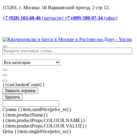
115201, г. Москва: 1й Варшавский проезд, 2 стр 12.
+7 (928) 103-60-46
(запчасти)
+7 (499) 500-97-34
(офис)
{{cart.basketCount}}
Закрыть корзину
Удалить
Сумма
{{item.sumPrice|price_ru}}
{{item.productName}}
{{item.productProps.COLOUR.NAME}}:
{{item.productProps.COLOUR.VALUE}}
Цена
{{item.singlePrice|price_ru}}