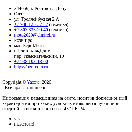
344056, г. Ростов-на-Дону:
Опт:
ул. Троллейбусная 2 А
+7 938 125-37-87
(техника)
+7 863 333-26-40
(техника)
moto2020@elmirel.ru
Розница:
маг. БериМото
г. Ростов-на-Дону,
пер. Изыскательский, 10
+7 938 108-18-00
https://berimoto.ru
Copyright ©
Yacota
, 2026
. Все права защищены.
Информация, размещенная на сайте, носит информационный
характер и ни при каких условиях не является публичной
офертой в соответствии со ст. 437 ГК РФ
visa
mastercard