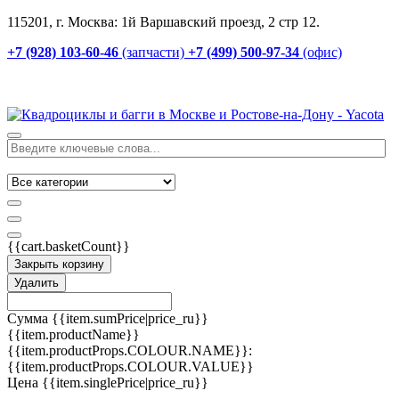
115201, г. Москва: 1й Варшавский проезд, 2 стр 12.
+7 (928) 103-60-46
(запчасти)
+7 (499) 500-97-34
(офис)
{{cart.basketCount}}
Закрыть корзину
Удалить
Сумма
{{item.sumPrice|price_ru}}
{{item.productName}}
{{item.productProps.COLOUR.NAME}}:
{{item.productProps.COLOUR.VALUE}}
Цена
{{item.singlePrice|price_ru}}