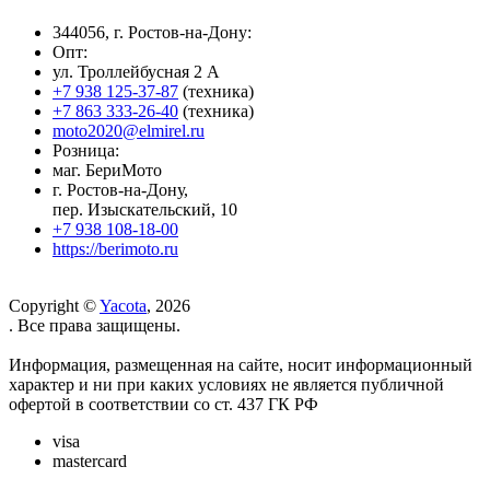
344056, г. Ростов-на-Дону:
Опт:
ул. Троллейбусная 2 А
+7 938 125-37-87
(техника)
+7 863 333-26-40
(техника)
moto2020@elmirel.ru
Розница:
маг. БериМото
г. Ростов-на-Дону,
пер. Изыскательский, 10
+7 938 108-18-00
https://berimoto.ru
Copyright ©
Yacota
, 2026
. Все права защищены.
Информация, размещенная на сайте, носит информационный
характер и ни при каких условиях не является публичной
офертой в соответствии со ст. 437 ГК РФ
visa
mastercard