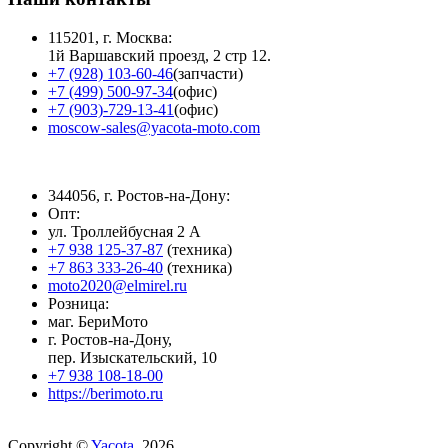
115201, г. Москва:
1й Варшавский проезд, 2 стр 12.
+7 (928) 103-60-46
(запчасти)
+7 (499) 500-97-34
(офис)
+7 (903)-729-13-41
(офис)
moscow-sales@yacota-moto.com
344056, г. Ростов-на-Дону:
Опт:
ул. Троллейбусная 2 А
+7 938 125-37-87
(техника)
+7 863 333-26-40
(техника)
moto2020@elmirel.ru
Розница:
маг. БериМото
г. Ростов-на-Дону,
пер. Изыскательский, 10
+7 938 108-18-00
https://berimoto.ru
Copyright ©
Yacota
, 2026