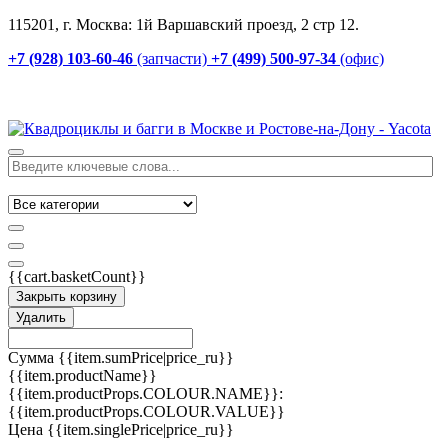
115201, г. Москва: 1й Варшавский проезд, 2 стр 12.
+7 (928) 103-60-46
(запчасти)
+7 (499) 500-97-34
(офис)
{{cart.basketCount}}
Закрыть корзину
Удалить
Сумма
{{item.sumPrice|price_ru}}
{{item.productName}}
{{item.productProps.COLOUR.NAME}}:
{{item.productProps.COLOUR.VALUE}}
Цена
{{item.singlePrice|price_ru}}