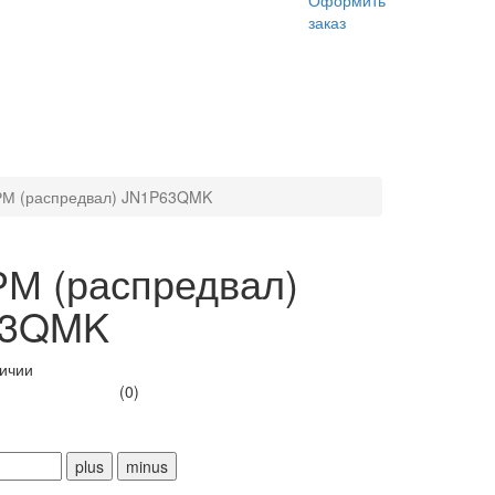
Оформить
заказ
РМ (распредвал) JN1P63QMK
РМ (распредвал)
63QMK
личии
(0)