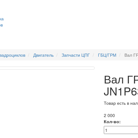
ка
ов
квадроциклов
Двигатель
Запчасти ЦПГ
ГБЦ/ГРМ
Вал Г
Вал Г
JN1P
Товар есть в на
2 000
Кол-во: